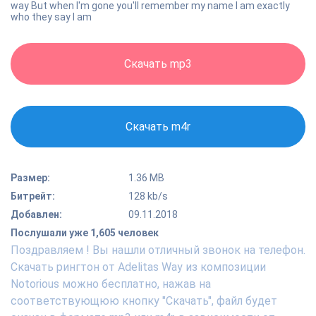
way But when I'm gone you'll remember my name I am exactly
who they say I am
Скачать mp3
Скачать m4r
Размер:
1.36 MB
Битрейт:
128 kb/s
Добавлен:
09.11.2018
Послушали уже 1,605 человек
Поздравляем ! Вы нашли отличный звонок на телефон.
Скачать рингтон от Adelitas Way из композиции
Notorious можно бесплатно, нажав на
соответствующюю кнопку "Скачать", файл будет