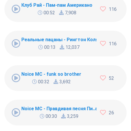
Клуб Рай - Пам-пам Американо
116
00:52
7,908
Реальные пацаны - Рингтон Коляна
116
00:13
12,037
Noice MC - funk so brother
52
00:32
3,692
Noice MC - Правдивая песня Пи..абола
26
00:30
3,259