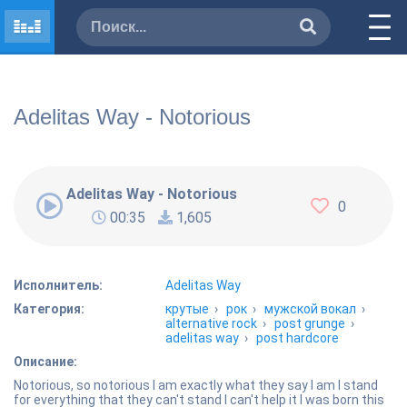
Adelitas Way - Notorious
Adelitas Way - Notorious
0
00:35
1,605
Исполнитель:
Adelitas Way
Категория:
крутые
›
рок
›
мужской вокал
›
alternative rock
›
post grunge
›
adelitas way
›
post hardcore
Описание:
Notorious, so notorious I am exactly what they say I am I stand
for everything that they can't stand I can't help it I was born this