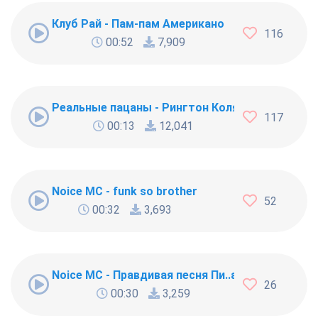
Клуб Рай - Пам-пам Американо
116
00:52
7,909
Реальные пацаны - Рингтон Коляна
117
00:13
12,041
Noice MC - funk so brother
52
00:32
3,693
Noice MC - Правдивая песня Пи..абола
26
00:30
3,259