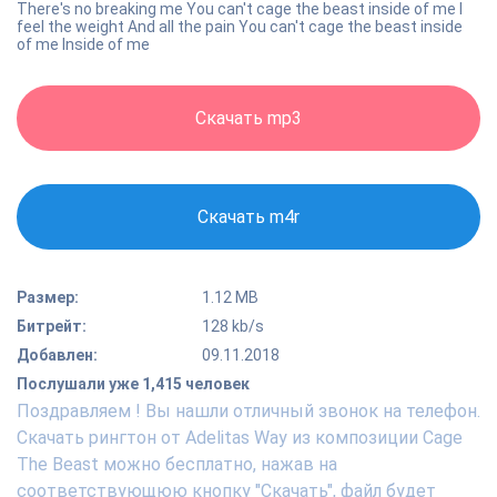
There's no breaking me You can't cage the beast inside of me I
feel the weight And all the pain You can't cage the beast inside
of me Inside of me
Скачать mp3
Скачать m4r
Размер:
1.12 MB
Битрейт:
128 kb/s
Добавлен:
09.11.2018
Послушали уже 1,415 человек
Поздравляем ! Вы нашли отличный звонок на телефон.
Скачать рингтон от Adelitas Way из композиции Cage
The Beast можно бесплатно, нажав на
соответствующюю кнопку "Скачать", файл будет