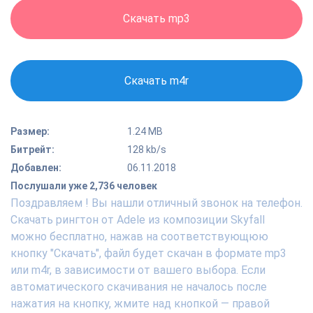
Скачать mp3
Скачать m4r
Размер:
1.24 MB
Битрейт:
128 kb/s
Добавлен:
06.11.2018
Послушали уже 2,736 человек
Поздравляем ! Вы нашли отличный звонок на телефон.
Скачать рингтон от Adele из композиции Skyfall
можно бесплатно, нажав на соответствующюю
кнопку "Скачать", файл будет скачан в формате mp3
или m4r, в зависимости от вашего выбора. Если
автоматического скачивания не началось после
нажатия на кнопку, жмите над кнопкой — правой