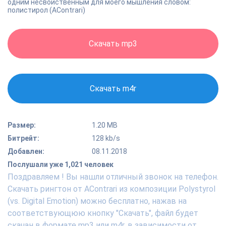
одним несвойственным для моего мышления словом:
полистирол (AContrari)
Скачать mp3
Скачать m4r
Размер:
1.20 MB
Битрейт:
128 kb/s
Добавлен:
08.11.2018
Послушали уже 1,021 человек
Поздравляем ! Вы нашли отличный звонок на телефон.
Скачать рингтон от AContrari из композиции Polystyrol
(vs. Digital Emotion) можно бесплатно, нажав на
соответствующюю кнопку "Скачать", файл будет
скачан в формате mp3 или m4r, в зависимости от