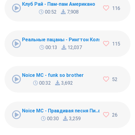
Клуб Рай - Пам-пам Американо
116
00:52
7,908
Реальные пацаны - Рингтон Коляна
115
00:13
12,037
Noice MC - funk so brother
52
00:32
3,692
Noice MC - Правдивая песня Пи..абола
26
00:30
3,259