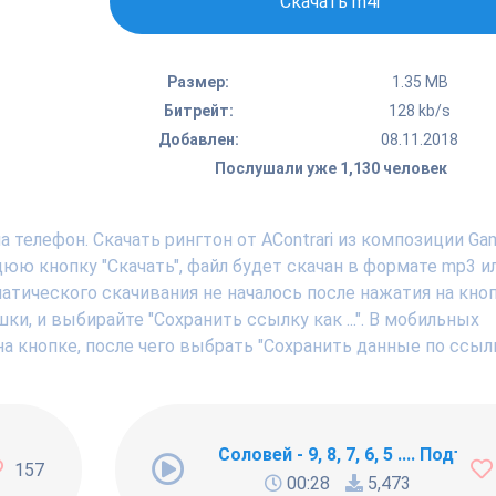
Скачать m4r
Размер:
1.35 MB
Битрейт:
128 kb/s
Добавлен:
08.11.2018
Послушали уже 1,130 человек
 телефон. Скачать рингтон от AContrari из композиции Gam
ю кнопку "Скачать", файл будет скачан в формате mp3 ил
тического скачивания не началось после нажатия на кноп
, и выбирайте "Сохранить ссылку как ...". В мобильных
а кнопке, после чего выбрать "Сохранить данные по ссылк
ng Newbie
Соловей - 9, 8, 7, 6, 5 .... Подъём !
157
00:28
5,473