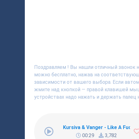
Поздравляем ! Вы нашли отличный звонок на
можно бесплатно, нажав на соответствующю
зависимости от вашего выбора. Если автома
жмите над кнопкой — правой клавишей мышки
устройствах надо нажать и держать палец н
Kursiva & Vanger - Like A Fucki
00:29
3,782