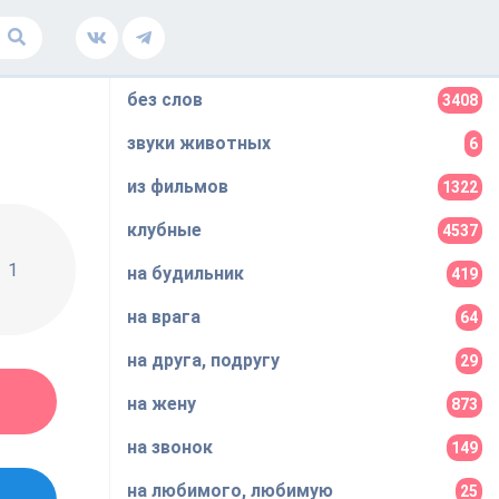
без слов
3408
звуки животных
6
из фильмов
1322
клубные
4537
1
на будильник
419
на врага
64
на друга, подругу
29
на жену
873
на звонок
149
на любимого, любимую
25