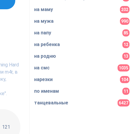
на маму
202
на мужа
990
на папу
85
на ребенка
12
на родню
13
ing Hard
на смс
1035
и m4r, в
ку,
нарезки
104
по именам
11
е".
танцевальные
6427
!!
121