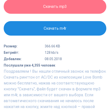
Скачать mp3
Скачать m4r
Размер:
366.66 KB
Битрейт:
128 kb/s
Добавлен:
08.05.2018
Послушали уже 4,355 человек
Поздравляем ! Вы нашли отличный звонок на телефон.
Скачать рингтон от AC/DC из композиции Love Bomb
можно бесплатно, нажав на соответствующюю
кнопку "Скачать", файл будет скачан в формате mp3
или m4r, в зависимости от вашего выбора. Если
автоматического скачивания не началось после
нажатия на кнопку, жмите над кнопкой — правой