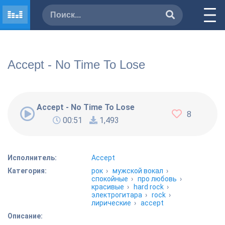
Accept - No Time To Lose
Accept - No Time To Lose
8
00:51
1,493
Исполнитель:
Accept
Категория:
рок
›
мужской вокал
›
спокойные
›
про любовь
›
красивые
›
hard rock
›
электрогитара
›
rock
›
лирические
›
accept
Описание: