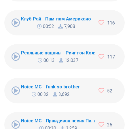
Клуб Рай - Пам-пам Американо
116
00:52
7,908
Реальные пацаны - Рингтон Коляна
117
00:13
12,037
Noice MC - funk so brother
52
00:32
3,692
Noice MC - Правдивая песня Пи..абола
26
00:30
3,259