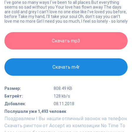
I´ve gone so many ways I´ve been to all places But everything
seems so sad without you Your love has flown away The days
are cold and grey I can't love no one else like I've loved you before,
before Take my hand, I'll take your soul Oh, don't say you can't
love me no more Girl I need you so much, I feel so lonely - so lonely
Скачать mp3
Скачать m4r
Размер:
808.49 KB
Битрейт:
128 kb/s
Добавлен:
08.11.2018
Послушали уже 1,493 человек
Поздравляем ! Вы нашли отличный звонок на телефон.
Скачать рингтон от Accept из композиции No Time To