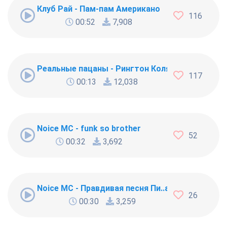
Клуб Рай - Пам-пам Американо
116
00:52
7,908
Реальные пацаны - Рингтон Коляна
117
00:13
12,038
Noice MC - funk so brother
52
00:32
3,692
Noice MC - Правдивая песня Пи..абола
26
00:30
3,259