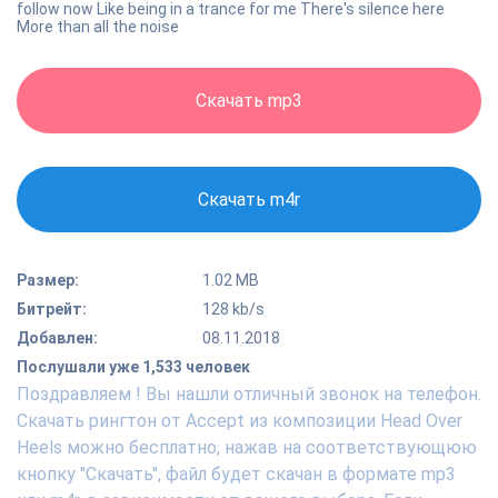
follow now Like being in a trance for me There's silence here
More than all the noise
Скачать mp3
Скачать m4r
Размер:
1.02 MB
Битрейт:
128 kb/s
Добавлен:
08.11.2018
Послушали уже 1,533 человек
Поздравляем ! Вы нашли отличный звонок на телефон.
Скачать рингтон от Accept из композиции Head Over
Heels можно бесплатно, нажав на соответствующюю
кнопку "Скачать", файл будет скачан в формате mp3