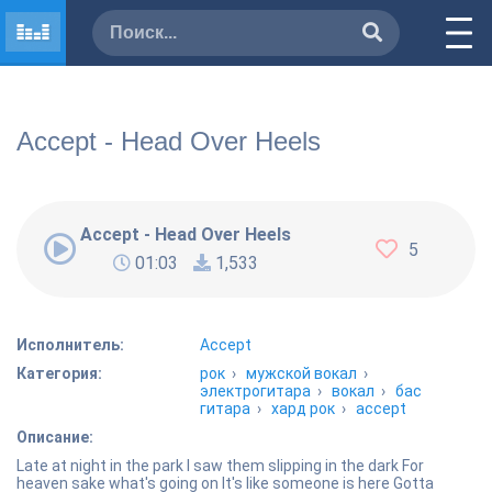
Accept - Head Over Heels
Accept - Head Over Heels
5
01:03
1,533
Исполнитель:
Accept
Категория:
рок
›
мужской вокал
›
электрогитара
›
вокал
›
бас
гитара
›
хард рок
›
accept
Описание:
Late at night in the park I saw them slipping in the dark For
heaven sake what's going on It's like someone is here Gotta