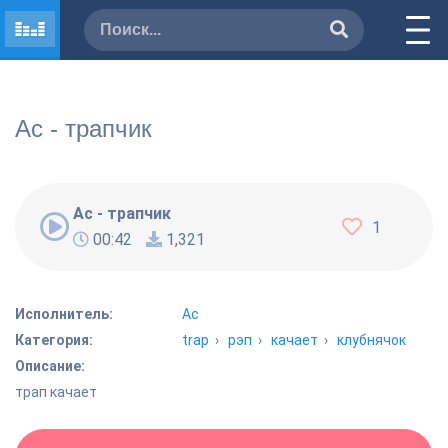
Ac - трапчик
Ac - трапчик
1
00:42
1,321
Исполнитель:
Ac
Категория:
trap
›
рэп
›
качает
›
клубнячок
Описание:
трап качает