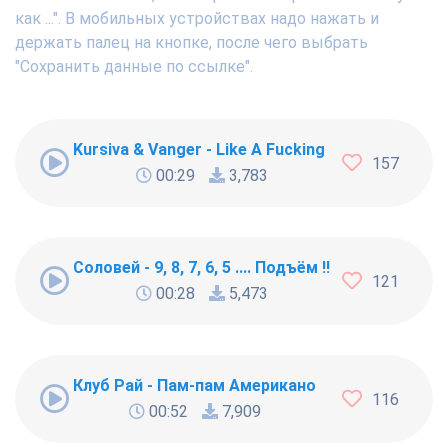
как ...". В мобильных устройствах надо нажать и
держать палец на кнопке, после чего выбрать
"Сохранить данные по ссылке".
Kursiva & Vanger - Like A Fucking Newbie
157
00:29
3,783
Соловей - 9, 8, 7, 6, 5 .... Подъём !!!
121
00:28
5,473
Клуб Рай - Пам-пам Американо
116
00:52
7,909