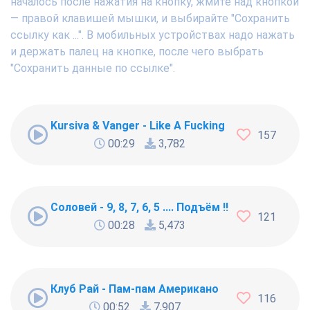
началось после нажатия на кнопку, жмите над кнопкой
— правой клавишей мышки, и выбирайте "Сохранить
ссылку как ...". В мобильных устройствах надо нажать
и держать палец на кнопке, после чего выбрать
"Сохранить данные по ссылке".
Kursiva & Vanger - Like A Fucking Newbie
157
00:29
3,782
Соловей - 9, 8, 7, 6, 5 .... Подъём !!!
121
00:28
5,473
Клуб Рай - Пам-пам Американо
116
00:52
7,907