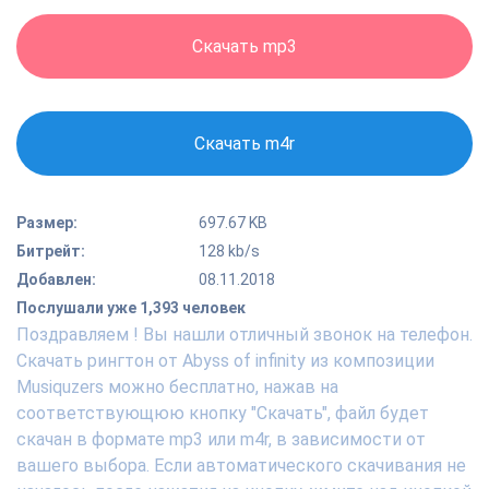
Скачать mp3
Скачать m4r
Размер:
697.67 KB
Битрейт:
128 kb/s
Добавлен:
08.11.2018
Послушали уже 1,393 человек
Поздравляем ! Вы нашли отличный звонок на телефон.
Скачать рингтон от Abyss of infinity из композиции
Musiquzers можно бесплатно, нажав на
соответствующюю кнопку "Скачать", файл будет
скачан в формате mp3 или m4r, в зависимости от
вашего выбора. Если автоматического скачивания не