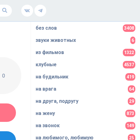
без слов
3408
звуки животных
6
из фильмов
1322
клубные
4537
0
на будильник
419
на врага
64
на друга, подругу
29
на жену
873
на звонок
149
на любимого, любимую
25