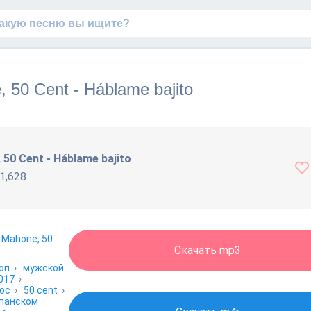
 50 Cent - Háblame bajito
50 Cent - Háblame bajito
1,628
 Mahone, 50
Скачать mp3
оп
›
мужской
017
›
ос
›
50 cent
›
спанском