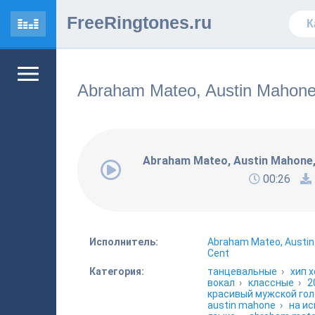
FreeRingtones.ru
Abraham Mateo, Austin Mahone,
Abraham Mateo, Austin Mahone, 
00:26
Исполнитель:
Abraham Mateo, Austin
Cent
Категория:
танцевальные
›
хип х
вокал
›
классные
›
2
красивый мужской гол
austin mahone
›
на и