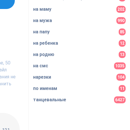
на маму
202
на мужа
990
на папу
85
на ребенка
12
на родню
13
e, 50
на смс
1035
айл
ания не
нарезки
104
анить
по именам
11
танцевальные
6427
!!