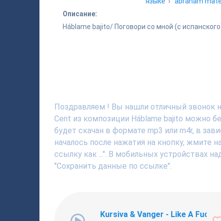
языке
›
abraham mat
Описание:
Háblame bajito/ Поговори со мной (с испанского
Поздравляем ! Вы нашли отличный звонок на
Cent из композиции Háblame bajito можно 
будет скачан в формате mp3 или m4r, в зав
началось после нажатия на кнопку, жмите 
ссылку как ...". В мобильных устройствах н
"Сохранить данные по ссылке".
Kursiva & Vanger - Like A Fucki