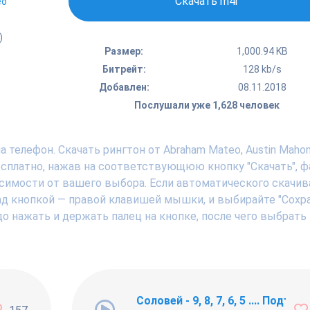
Скачать m4r
eo
)
Размер:
1,000.94 KB
Битрейт:
128 kb/s
Добавлен:
08.11.2018
Послушали уже 1,628 человек
 телефон. Скачать рингтон от Abraham Mateo, Austin Mahon
бесплатно, нажав на соответствующюю кнопку "Скачать", ф
исимости от вашего выбора. Если автоматического скачив
над кнопкой — правой клавишей мышки, и выбирайте "Сохр
адо нажать и держать палец на кнопке, после чего выбрать
ng Newbie
Соловей - 9, 8, 7, 6, 5 .... Подъём !