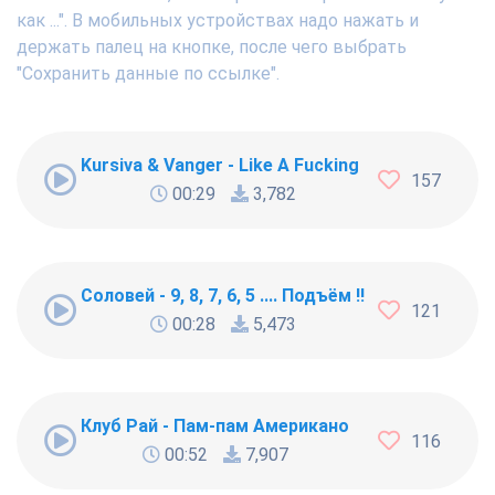
как ...". В мобильных устройствах надо нажать и
держать палец на кнопке, после чего выбрать
"Сохранить данные по ссылке".
Kursiva & Vanger - Like A Fucking Newbie
157
00:29
3,782
Соловей - 9, 8, 7, 6, 5 .... Подъём !!!
121
00:28
5,473
Клуб Рай - Пам-пам Американо
116
00:52
7,907