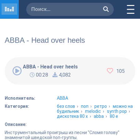
ABBA - Head over heels
ABBA - Head over heels
105
00:28
4,082
Исполнитель:
ABBA
Категория:
без слов
›
поп
›
ретро
›
можно на
будильник
›
melodic
›
synth pop
›
дискотека 80 х
›
abba
›
80 е
Описание:
Инструментальный проигрыш из песни "Сломя голову"
знаменитой шведской поп-группы.