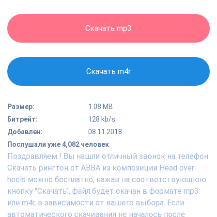
Скачать mp3
Скачать m4r
Размер:
1.08 MB
Битрейт:
128 kb/s
Добавлен:
08.11.2018
Послушали уже 4,082 человек
Поздравляем ! Вы нашли отличный звонок на телефон.
Скачать рингтон от ABBA из композиции Head over
heels можно бесплатно, нажав на соответствующюю
кнопку "Скачать", файл будет скачан в формате mp3
или m4r, в зависимости от вашего выбора. Если
автоматического скачивания не началось после