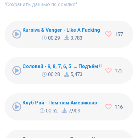
"Сохранить данные по ссылке".
Kursiva & Vanger - Like A Fucking Newbie
157
00:29
3,783
Соловей - 9, 8, 7, 6, 5 .... Подъём !!!
122
00:28
5,473
Клуб Рай - Пам-пам Американо
116
00:52
7,909