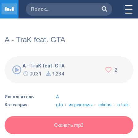
A - TraK feat. GTA
A - TraK feat. GTA
2
00:31
1,234
Исполнитель:
A
Категория:
gta
›
из рекламы
›
adidas
›
a trak
Скачать mp3