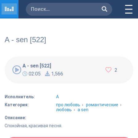
A - sen [522]
A - sen [522]
2
02:05
1,566
Исполнитель:
A
Категория:
про любовь
›
романтические
›
любовь
›
a sen
Описание:
Спокойная, красивая песня.