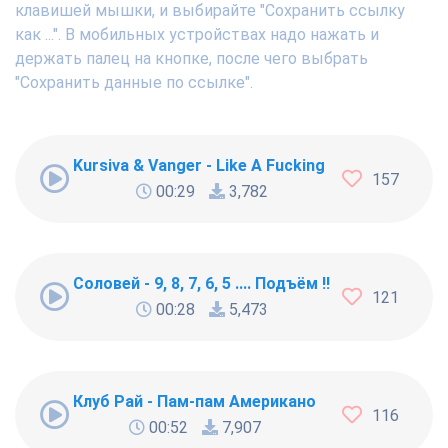
клавишей мышки, и выбирайте "Сохранить ссылку
как ...". В мобильных устройствах надо нажать и
держать палец на кнопке, после чего выбрать
"Сохранить данные по ссылке".
Kursiva & Vanger - Like A Fucking Newbie
157
00:29
3,782
Соловей - 9, 8, 7, 6, 5 .... Подъём !!!
121
00:28
5,473
Клуб Рай - Пам-пам Американо
116
00:52
7,907