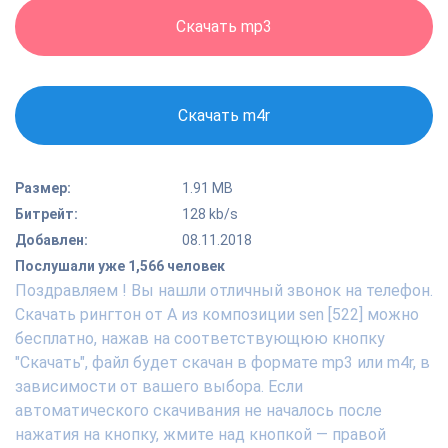
Скачать mp3
Скачать m4r
Размер:
1.91 MB
Битрейт:
128 kb/s
Добавлен:
08.11.2018
Послушали уже 1,566 человек
Поздравляем ! Вы нашли отличный звонок на телефон.
Скачать рингтон от A из композиции sen [522] можно
бесплатно, нажав на соответствующюю кнопку
"Скачать", файл будет скачан в формате mp3 или m4r, в
зависимости от вашего выбора. Если
автоматического скачивания не началось после
нажатия на кнопку, жмите над кнопкой — правой