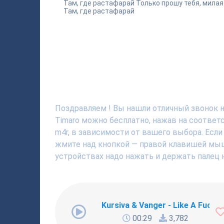
Там, где растафарай Только прошу тебя, милая b
Там, где растафарай
Поздравляем ! Вы нашли отличный звонок на 
Timaro можно бесплатно, нажав на соответ
m4r, в зависимости от вашего выбора. Если
жмите над кнопкой — правой клавишей мышки
устройствах надо нажать и держать палец н
Kursiva & Vanger - Like A Fucki
00:29
3,782