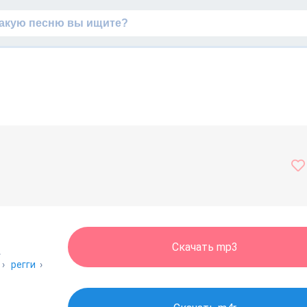
Скачать mp3
›
›
регги
›