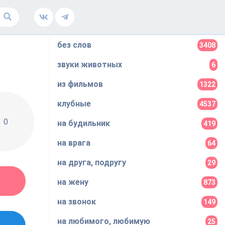
без слов
3408
звуки животных
6
из фильмов
1322
клубные
4537
0
на будильник
419
на врага
64
на друга, подругу
29
на жену
873
на звонок
149
на любимого, любимую
25