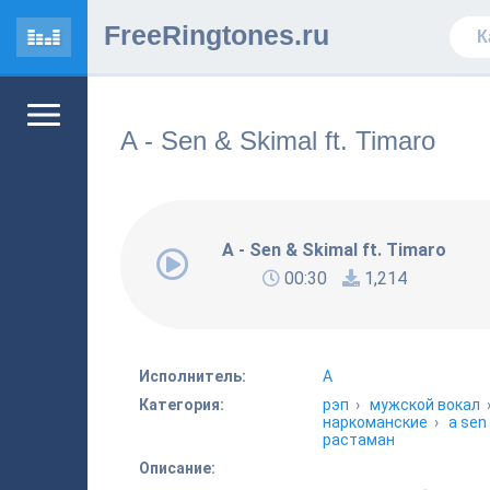
FreeRingtones.ru
A - Sen & Skimal ft. Timaro
A - Sen & Skimal ft. Timaro
00:30
1,214
Исполнитель:
A
Категория:
рэп
›
мужской вокал
наркоманские
›
a sen
растаман
Описание: