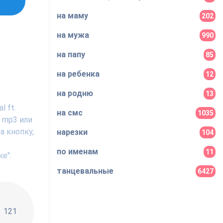
на маму
202
на мужа
990
на папу
85
на ребенка
12
на родню
13
 ft.
на смс
1035
 mp3 или
а кнопку,
нарезки
104
по именам
11
е".
танцевальные
6427
!!
121