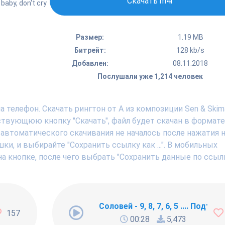
Скачать m4r
aby, don't cry
Размер:
1.19 MB
Битрейт:
128 kb/s
Добавлен:
08.11.2018
Послушали уже 1,214 человек
телефон. Скачать рингтон от A из композиции Sen & Skimal
ствующюю кнопку "Скачать", файл будет скачан в формате
 автоматического скачивания не началось после нажатия н
, и выбирайте "Сохранить ссылку как ...". В мобильных
а кнопке, после чего выбрать "Сохранить данные по ссылк
ng Newbie
Соловей - 9, 8, 7, 6, 5 .... Подъём !
157
00:28
5,473