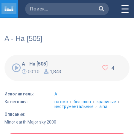
A - Ha [505]
A - Ha [505]
4
00:10
1,843
Исполнитель:
A
Категория:
на смс
›
без слов
›
красивые
›
инструментальные
›
a ha
Описание:
Minor earth Major sky 2000