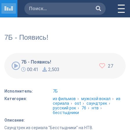
7Б - Появись!
7Б - Появись!
27
00:41
2,503
Исполнитель:
7Б
Категория:
из фильмов
›
мужской вокал
›
из
сериала
›
ost
›
саундтрек
›
русский рок
›
7б
›
нтв
›
бесстыдники
Описание:
Саундтрек из сериала "Бесстыдники" на НТВ.