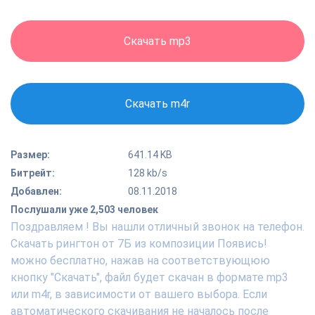
Скачать mp3
Скачать m4r
Размер:
641.14 KB
Битрейт:
128 kb/s
Добавлен:
08.11.2018
Послушали уже 2,503 человек
Поздравляем ! Вы нашли отличный звонок на телефон.
Скачать рингтон от 7Б из композиции Появись!
можно бесплатно, нажав на соответствующюю
кнопку "Скачать", файл будет скачан в формате mp3
или m4r, в зависимости от вашего выбора. Если
автоматического скачивания не началось после