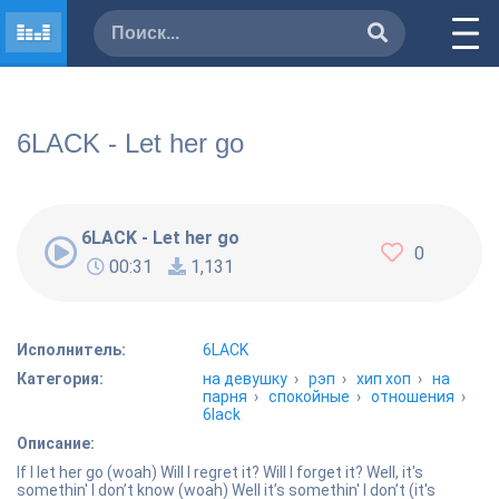
6LACK - Let her go
6LACK - Let her go
0
00:31
1,131
Исполнитель:
6LACK
Категория:
на девушку
›
рэп
›
хип хоп
›
на
парня
›
спокойные
›
отношения
›
6lack
Описание:
If I let her go (woah) Will I regret it? Will I forget it? Well, it's
somethin' I don’t know (woah) Well it’s somethin' I don’t (it's