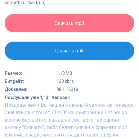
somethin' I don't, uh)
Скачать mp3
Скачать m4r
Размер:
1.18 MB
Битрейт:
128 kb/s
Добавлен:
08.11.2018
Послушали уже 1,131 человек
Поздравляем ! Вы нашли отличный звонок на телефон.
Скачать рингтон от 6LACK из композиции Let her go
можно бесплатно, нажав на соответствующюю
кнопку "Скачать", файл будет скачан в формате mp3
или m4r, в зависимости от вашего выбора. Если