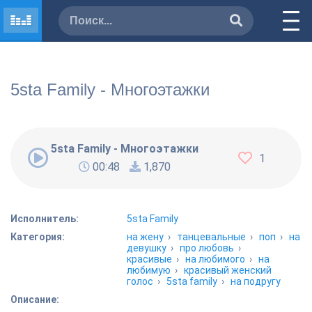
5sta Family - Многоэтажки
5sta Family - Многоэтажки
1
00:48
1,870
Исполнитель:
5sta Family
Категория:
на жену
›
танцевальные
›
поп
›
на
девушку
›
про любовь
›
красивые
›
на любимого
›
на
любимую
›
красивый женский
голос
›
5sta family
›
на подругу
Описание: