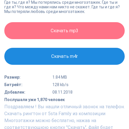
Где ты, где я? Мы потерялись среди многоэтажек. Где ты и
где я? Что между нами нам никто не скажет. Где ты и где я?
Мы потеряли любовь среди многоэтажек.
Скачать mp3
Скачать m4r
Размер:
1.84 MB
Битрейт:
128 kb/s
Добавлен:
08.11.2018
Послушали уже 1,870 человек
Поздравляем ! Вы нашли отличный звонок на телефон.
Скачать рингтон от 5sta Family из композиции
Многоэтажки можно бесплатно, нажав на
соответствующюю кнопку "Скачать", файл будет