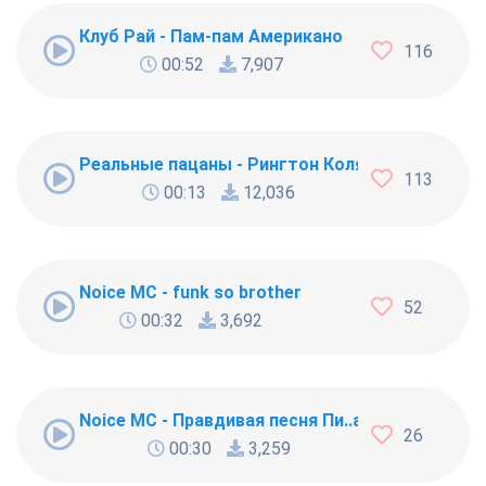
Клуб Рай - Пам-пам Американо
116
00:52
7,907
Реальные пацаны - Рингтон Коляна
113
00:13
12,036
Noice MC - funk so brother
52
00:32
3,692
Noice MC - Правдивая песня Пи..абола
26
00:30
3,259