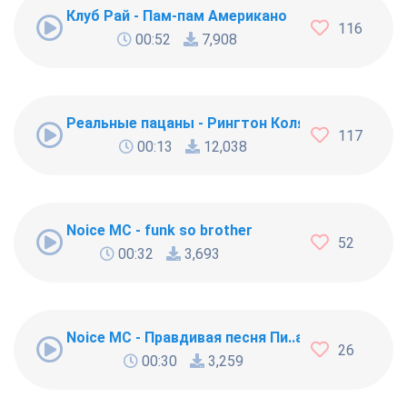
Клуб Рай - Пам-пам Американо
116
00:52
7,908
Реальные пацаны - Рингтон Коляна
117
00:13
12,038
Noice MC - funk so brother
52
00:32
3,693
Noice MC - Правдивая песня Пи..абола
26
00:30
3,259