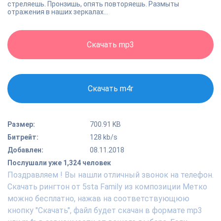
стреляешь. Пронзишь, опять повторяешь. Размыты
отражения в наших зеркалах...
Скачать mp3
Скачать m4r
Размер:
700.91 KB
Битрейт:
128 kb/s
Добавлен:
08.11.2018
Послушали уже 1,324 человек
Поздравляем ! Вы нашли отличный звонок на телефон.
Скачать рингтон от 5sta Family из композиции Метко
можно бесплатно, нажав на соответствующюю
кнопку "Скачать", файл будет скачан в формате mp3