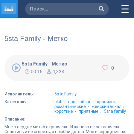
5sta Family - Метко
5sta Family - Метко
0
00:16
1,324
Исполнитель:
5sta Family
Категория:
club
›
про любовь
›
красивые
›
романтические
›
женский вокал
›
короткие
›
приятные
›
5sta family
Описание:
Мне в сердце метко стреляешь. И шансов не оставляешь.
Спастись и не сгореть, от любви до тла. Мне в сердце метко