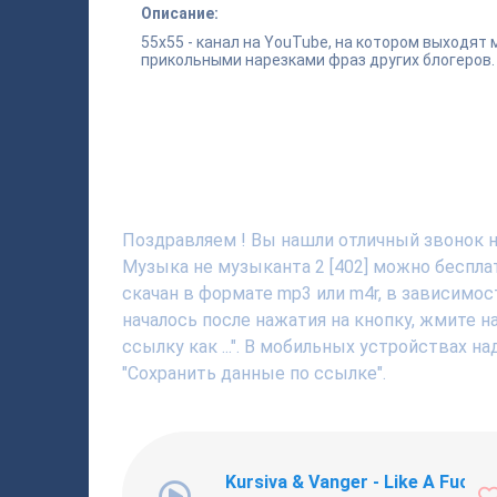
Описание:
55x55 - канал на YouTube, на котором выходят 
прикольными нарезками фраз других блогеров.
Поздравляем ! Вы нашли отличный звонок на 
Музыка не музыканта 2 [402] можно беспла
скачан в формате mp3 или m4r, в зависимос
началось после нажатия на кнопку, жмите 
ссылку как ...". В мобильных устройствах н
"Сохранить данные по ссылке".
Kursiva & Vanger - Like A Fucki