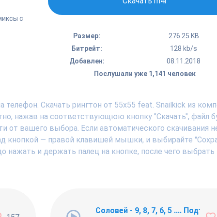
Скачать m4r
миксы с
Размер:
276.25 KB
Битрейт:
128 kb/s
Добавлен:
08.11.2018
Послушали уже 1,141 человек
телефон. Скачать рингтон от 55x55 feat. Snailkick из ком
тно, нажав на соответствующюю кнопку "Скачать", файл б
ти от вашего выбора. Если автоматического скачивания н
над кнопкой — правой клавишей мышки, и выбирайте "Сохр
адо нажать и держать палец на кнопке, после чего выбрать
ng Newbie
Соловей - 9, 8, 7, 6, 5 .... Подъём !