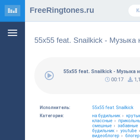
FreeRingtones.ru
55x55 feat. Snailkick - Музыка
55x55 feat. Snailkick - Музыка 
00:17
1,
Исполнитель:
55x55 feat. Snailkick
Категория:
на будильник
›
круты
классные
›
прикольн
смешные
›
забавные
будильник
›
youtube
видеоблогер
›
блогер