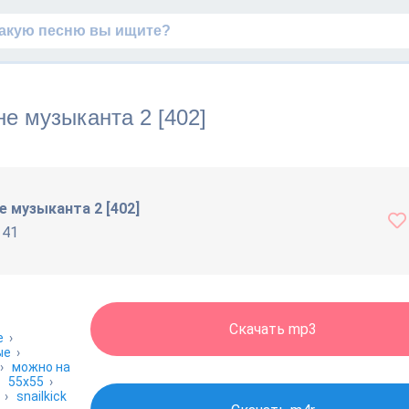
 не музыканта 2 [402]
не музыканта 2 [402]
141
Скачать mp3
е
›
ые
›
›
можно на
›
55x55
›
›
snailkick