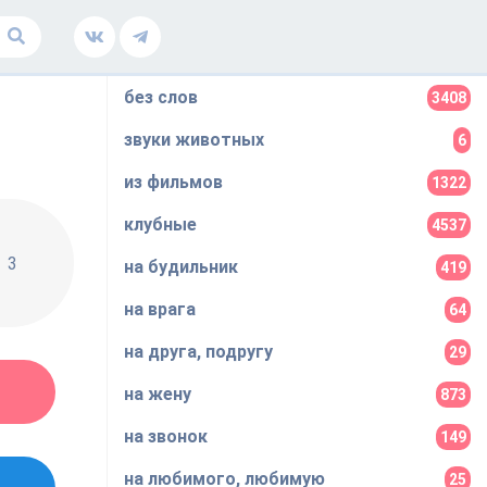
без слов
3408
звуки животных
6
из фильмов
1322
клубные
4537
3
на будильник
419
на врага
64
на друга, подругу
29
на жену
873
на звонок
149
на любимого, любимую
25