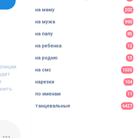
на маму
202
на мужа
990
на папу
85
на ребенка
12
на родню
13
позиции
на смс
1035
удет
е
нарезки
104
анить
по именам
11
танцевальные
6427
!!