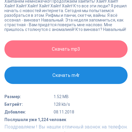
Хайпанём немножечко! Продолжаем хайпить! Хайп! Хайп!
Хайп! Хайп! Хайп! Хайп! Хайп! Хайп! Кто все эти люди? Я решил
начать с новостей интернета. Сегодня мы попытаемся
разобраться в этом. Рифмы и панчи, скетчи, вайны. Я всё
осознал - виноват Навальный. Эта неделя запомниться, как
страстная - Вам придётся поверить мне наслово. Мне
пришлось столкнутся с аномалией! Кто виноват? Навальный!
Скачать mp3
Скачать m4r
Размер:
1.52 MB
Битрейт:
128 kb/s
Добавлен:
08.11.2018
Послушали уже 1,224 человек
Поздравляем ! Вы нашли отличный звонок на телефон.