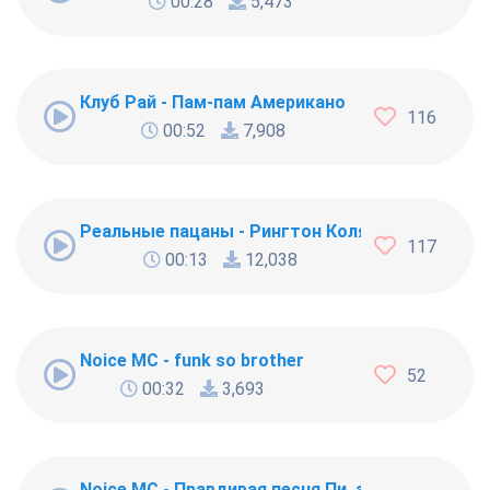
00:28
5,473
Клуб Рай - Пам-пам Американо
116
00:52
7,908
Реальные пацаны - Рингтон Коляна
117
00:13
12,038
Noice MC - funk so brother
52
00:32
3,693
Noice MC - Правдивая песня Пи..абола