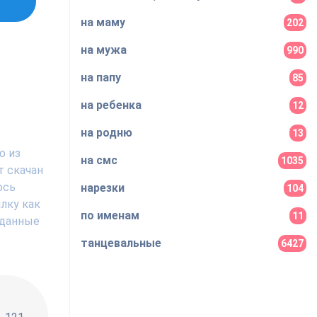
на маму
202
на мужа
990
на папу
85
на ребенка
12
на родню
13
о из
на смс
1035
т скачан
ось
нарезки
104
лку как
по именам
11
 данные
танцевальные
6427
!!