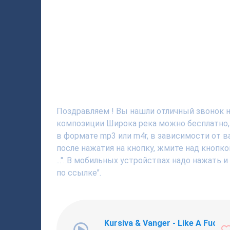
Поздравляем ! Вы нашли отличный звонок на
композиции Широка река можно бесплатно,
в формате mp3 или m4r, в зависимости от 
после нажатия на кнопку, жмите над кнопк
...". В мобильных устройствах надо нажать 
по ссылке".
Kursiva & Vanger - Like A Fucki