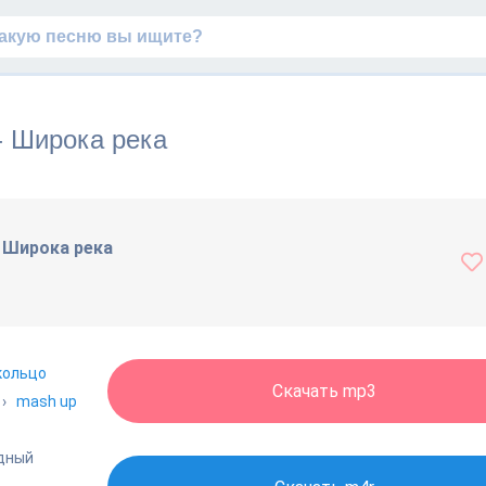
 - Широка река
- Широка река
 кольцо
Скачать mp3
›
mash up
адный