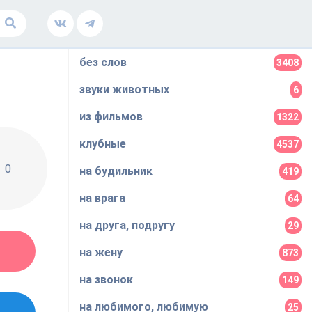
без слов
3408
звуки животных
6
из фильмов
1322
клубные
4537
0
на будильник
419
на врага
64
на друга, подругу
29
на жену
873
на звонок
149
на любимого, любимую
25