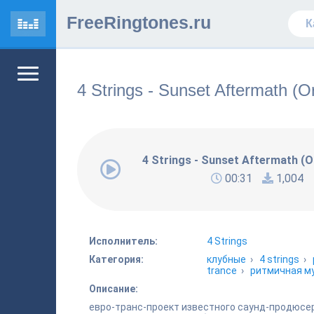
FreeRingtones.ru
4 Strings - Sunset Aftermath (Or
4 Strings - Sunset Aftermath (Or
00:31
1,004
Исполнитель:
4 Strings
Категория:
клубные
›
4 strings
›
trance
›
ритмичная м
Описание:
евро-транс-проект известного саунд-продюсе