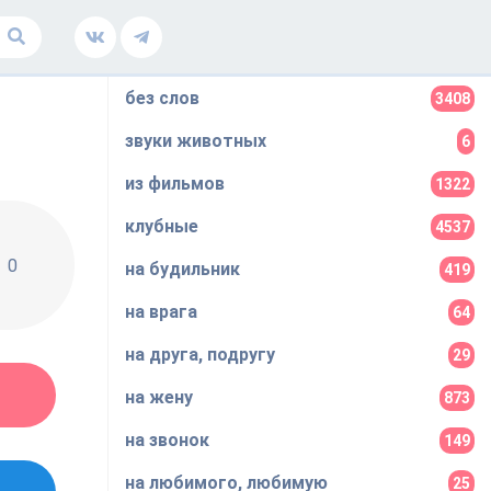
без слов
3408
звуки животных
6
из фильмов
1322
клубные
4537
0
на будильник
419
на врага
64
на друга, подругу
29
на жену
873
на звонок
149
на любимого, любимую
25