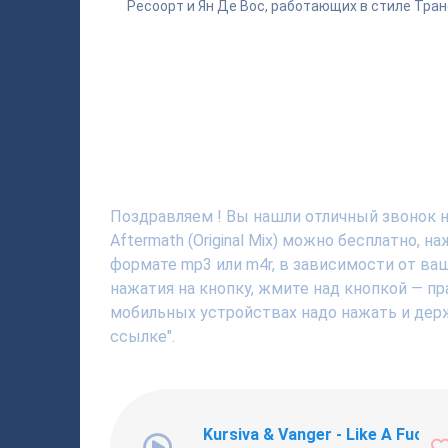
Pecoopт и Ян Де Вос, работающих в стиле Тран
Поздравляем ! Вы нашли отличный звонок на
Aftermath (Original Mix) можно бесплатно, 
формате mp3 или m4r, в зависимости от ва
нажатия на кнопку, жмите над кнопкой — пр
мобильных устройствах надо нажать и держ
ссылке".
Kursiva & Vanger - Like A Fucki