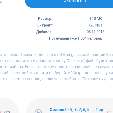
Скачать m4r
с
Размер:
1.18 MB
Битрейт:
128 kb/s
Добавлен:
08.11.2018
Послушали уже 1,004 человек
 телефон. Скачать рингтон от 4 Strings из композиции Sun
нажав на соответствующюю кнопку "Скачать", файл будет ск
шего выбора. Если автоматического скачивания не началос
авой клавишей мышки, и выбирайте "Сохранить ссылку как .
ать палец на кнопке, после чего выбрать "Сохранить дан
ng Newbie
Соловей - 9, 8, 7, 6, 5 .... Подъём !