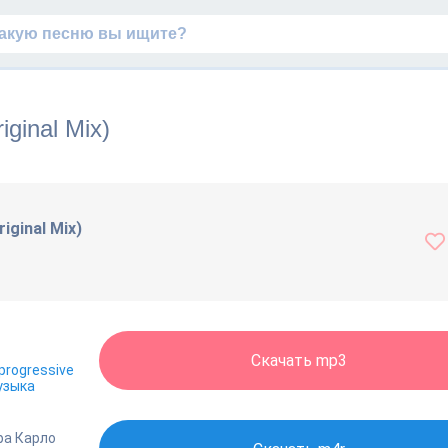
iginal Mix)
iginal Mix)
Скачать mp3
progressive
узыка
ра Карло