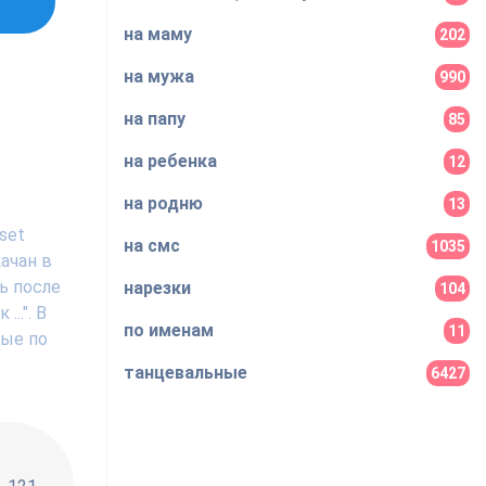
на маму
202
на мужа
990
на папу
85
на ребенка
12
на родню
13
set
на смс
1035
ачан в
ь после
нарезки
104
..". В
по именам
11
ные по
танцевальные
6427
!!