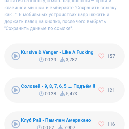
нажатия на кнопку, жмите над кнопкой — правой
клавишей мышки, и выбирайте "Сохранить ссылку
как ...". В мобильных устройствах надо нажать и
держать палец на кнопке, после чего выбрать
"Сохранить данные по ссылке".
Kursiva & Vanger - Like A Fucking Newbie
157
00:29
3,782
Соловей - 9, 8, 7, 6, 5 .... Подъём !!!
121
00:28
5,473
Клуб Рай - Пам-пам Американо
116
00:52
7,907