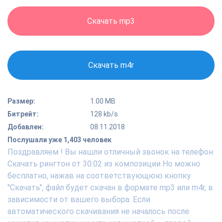
Скачать mp3
Скачать m4r
Размер:
1.00 MB
Битрейт:
128 kb/s
Добавлен:
08.11.2018
Послушали уже 1,403 человек
Поздравляем ! Вы нашли отличный звонок на телефон.
Скачать рингтон от 30.02 из композиции Но можно
бесплатно, нажав на соответствующюю кнопку
"Скачать", файл будет скачан в формате mp3 или m4r, в
зависимости от вашего выбора. Если
автоматического скачивания не началось после