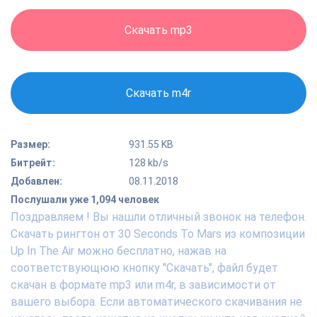
Скачать mp3
Скачать m4r
Размер:
931.55 KB
Битрейт:
128 kb/s
Добавлен:
08.11.2018
Послушали уже 1,094 человек
Поздравляем ! Вы нашли отличный звонок на телефон.
Скачать рингтон от 30 Seconds To Mars из композиции
Up In The Air можно бесплатно, нажав на
соответствующюю кнопку "Скачать", файл будет
скачан в формате mp3 или m4r, в зависимости от
вашего выбора. Если автоматического скачивания не