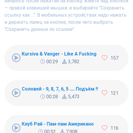
началось после нажатия на кнопку, жмите над кнопкой
— правой клавишей мышки, и выбирайте "Сохранить
ссылку как ...". В мобильных устройствах надо нажать
и держать палец на кнопке, после чего выбрать
"Сохранить данные по ссылке".
Kursiva & Vanger - Like A Fucking Newbie
157
00:29
3,782
Соловей - 9, 8, 7, 6, 5 .... Подъём !!!
121
00:28
5,473
Клуб Рай - Пам-пам Американо
116
00:52
7,908