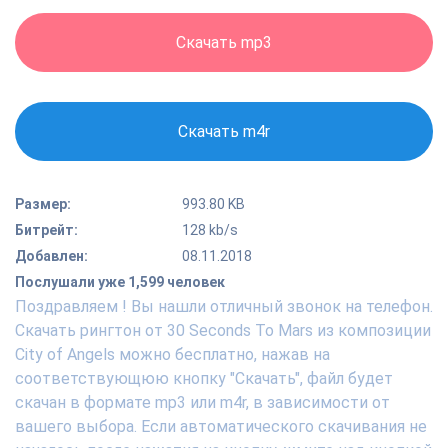
Скачать mp3
Скачать m4r
Размер:
993.80 KB
Битрейт:
128 kb/s
Добавлен:
08.11.2018
Послушали уже 1,599 человек
Поздравляем ! Вы нашли отличный звонок на телефон.
Скачать рингтон от 30 Seconds To Mars из композиции
City of Angels можно бесплатно, нажав на
соответствующюю кнопку "Скачать", файл будет
скачан в формате mp3 или m4r, в зависимости от
вашего выбора. Если автоматического скачивания не