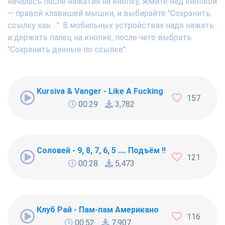
началось после нажатия на кнопку, жмите над кнопкой
— правой клавишей мышки, и выбирайте "Сохранить
ссылку как ...". В мобильных устройствах надо нажать
и держать палец на кнопке, после чего выбрать
"Сохранить данные по ссылке".
Kursiva & Vanger - Like A Fucking Newbie
157
00:29
3,782
Соловей - 9, 8, 7, 6, 5 .... Подъём !!!
121
00:28
5,473
Клуб Рай - Пам-пам Американо
116
00:52
7,907