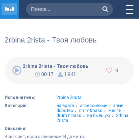
2rbina 2rista - Твоя любовь
2rbina 2rista - Твоя любовь
8
00:17
1,942
Исполнитель:
2rbina 2rista
Категория:
на врага
›
агрессивные
›
злые
›
dubstep
›
drum&bass
›
жесть
›
drum n bass
›
на бывшую
›
2rbina
2rista
Описание:
Всё горит, если с бензином! И даже ты!