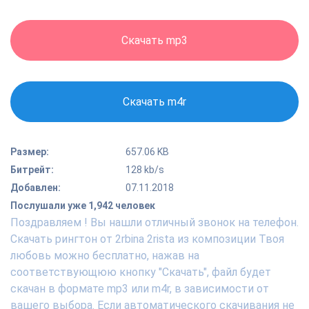
Скачать mp3
Скачать m4r
Размер:
657.06 KB
Битрейт:
128 kb/s
Добавлен:
07.11.2018
Послушали уже 1,942 человек
Поздравляем ! Вы нашли отличный звонок на телефон.
Скачать рингтон от 2rbina 2rista из композиции Твоя
любовь можно бесплатно, нажав на
соответствующюю кнопку "Скачать", файл будет
скачан в формате mp3 или m4r, в зависимости от
вашего выбора. Если автоматического скачивания не