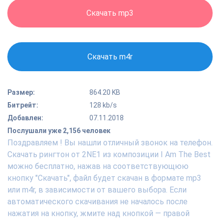
Скачать mp3
Скачать m4r
Размер:
864.20 KB
Битрейт:
128 kb/s
Добавлен:
07.11.2018
Послушали уже 2,156 человек
Поздравляем ! Вы нашли отличный звонок на телефон.
Скачать рингтон от 2NE1 из композиции I Am The Best
можно бесплатно, нажав на соответствующюю
кнопку "Скачать", файл будет скачан в формате mp3
или m4r, в зависимости от вашего выбора. Если
автоматического скачивания не началось после
нажатия на кнопку, жмите над кнопкой — правой