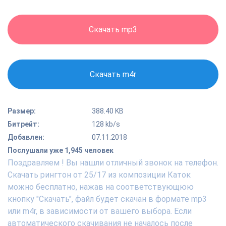
Скачать mp3
Скачать m4r
Размер:
388.40 KB
Битрейт:
128 kb/s
Добавлен:
07.11.2018
Послушали уже 1,945 человек
Поздравляем ! Вы нашли отличный звонок на телефон.
Скачать рингтон от 25/17 из композиции Каток
можно бесплатно, нажав на соответствующюю
кнопку "Скачать", файл будет скачан в формате mp3
или m4r, в зависимости от вашего выбора. Если
автоматического скачивания не началось после