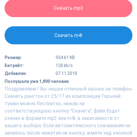
Скачать mp3
Скачать m4r
Размер:
934.61 KB
Битрейт:
128 kb/s
Добавлен:
07.11.2018
Послушали уже 1,890 человек
Поздравляем ! Вы нашли отличный звонок на телефон.
Скачать рингтон от 25/17 из композиции Горький
туман можно бесплатно, нажав на
соответствующюю кнопку "Скачать", файл будет
скачан в формате mp3 или m4r, в зависимости от
вашего выбора. Если автоматического скачивания не
началось после нажатия на кнопку, жмите над кнопкой