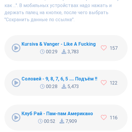
как ...". В мобильных устройствах надо нажать и
держать палец на кнопке, после чего выбрать
"Сохранить данные по ссылке".
Kursiva & Vanger - Like A Fucking Newbie
157
00:29
3,783
Соловей - 9, 8, 7, 6, 5 .... Подъём !!!
122
00:28
5,473
Клуб Рай - Пам-пам Американо
116
00:52
7,909