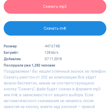
Скачать mp3
Скачать m4r
Размер:
447.67 KB
Битрейт:
128 kb/s
Добавлен:
07.11.2018
Послушали уже 1,282 человек
Поздравляем ! Вы нашли отличный звонок на телефон.
Скачать рингтон от 202 из композиции Всё уйдёт
можно бесплатно, нажав на соответствующюю
кнопку "Скачать", файл будет скачан в формате mp3
или m4r, в зависимости от вашего выбора. Если
автоматического скачивания не началось после
нажатия на кнопку, жмите над кнопкой — правой