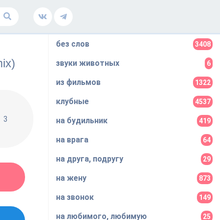
без слов
3408
ix)
звуки животных
6
из фильмов
1322
клубные
4537
3
на будильник
419
на врага
64
на друга, подругу
29
на жену
873
на звонок
149
на любимого, любимую
25