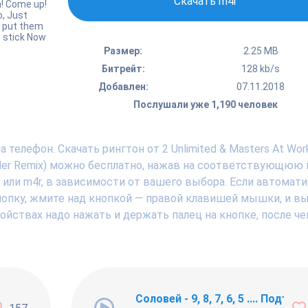
Скачать m4r
! Come up!
, Just
e put them
m stick Now
Размер:
2.25 MB
Битрейт:
128 kb/s
Добавлен:
07.11.2018
Послушали уже 1,190 человек
телефон. Скачать рингтон от 2 Unlimited & Masters At Wor
eller Remix) можно бесплатно, нажав на соответствующюю
3 или m4r, в зависимости от вашего выбора. Если автомат
кнопку, жмите над кнопкой — правой клавишей мышки, и в
тройствах надо нажать и держать палец на кнопке, после че
ng Newbie
Соловей - 9, 8, 7, 6, 5 .... Подъём !