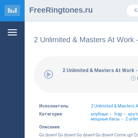
FreeRingtones.ru
2 Unlimited & Masters At Work 
2 Unlimited & Masters At Work -
Исполнитель:
2 Unlimited & Masters 
Категория:
клубные
›
trap
›
крут
мощные басы
›
2 unli
Описание:
Go down! Go down! Go down! Go down! Come up! 