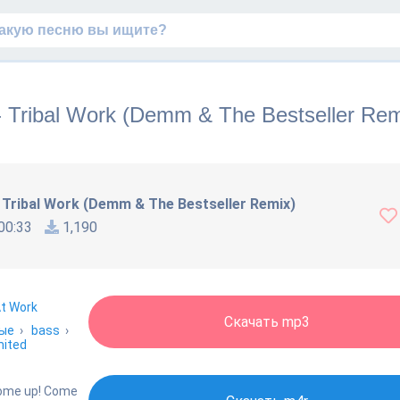
- Tribal Work (Demm & The Bestseller Rem
 Tribal Work (Demm & The Bestseller Remix)
00:33
1,190
At Work
Скачать mp3
ые
›
bass
›
mited
Come up! Come