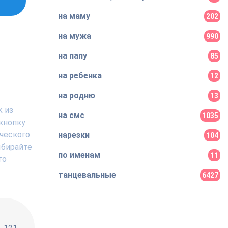
на маму
202
на мужа
990
на папу
85
на ребенка
12
на родню
13
k из
на смс
1035
 кнопку
ического
нарезки
104
ыбирайте
по именам
11
го
танцевальные
6427
!!