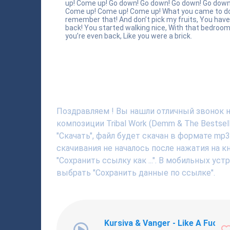
up! Come up! Go down! Go down! Go down! Go down
Come up! Come up! Come up! What you came to do
remember that! And don’t pick my fruits, You hav
back! You started walking nice, With that bedroo
you’re even back, Like you were a brick.
Поздравляем ! Вы нашли отличный звонок на 
композиции Tribal Work (Demm & The Bests
"Скачать", файл будет скачан в формате mp
скачивания не началось после нажатия на 
"Сохранить ссылку как ...". В мобильных ус
выбрать "Сохранить данные по ссылке".
Kursiva & Vanger - Like A Fucki