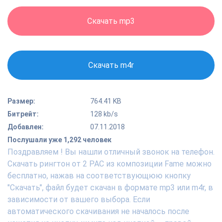
Скачать mp3
Скачать m4r
Размер:
764.41 KB
Битрейт:
128 kb/s
Добавлен:
07.11.2018
Послушали уже 1,292 человек
Поздравляем ! Вы нашли отличный звонок на телефон.
Скачать рингтон от 2 PAC из композиции Fame можно
бесплатно, нажав на соответствующюю кнопку
"Скачать", файл будет скачан в формате mp3 или m4r, в
зависимости от вашего выбора. Если
автоматического скачивания не началось после