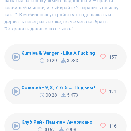
нажатия на кнопку, жмите над кнопкой — правой
клавишей мышки, и выбирайте "Сохранить ссылку
как ...". В мобильных устройствах надо нажать и
держать палец на кнопке, после чего выбрать
"Сохранить данные по ссылке".
Kursiva & Vanger - Like A Fucking Newbie
157
00:29
3,783
Соловей - 9, 8, 7, 6, 5 .... Подъём !!!
121
00:28
5,473
Клуб Рай - Пам-пам Американо
116
00:52
7,908