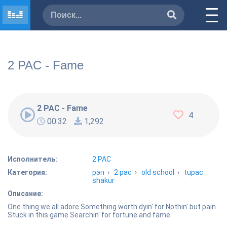
2 PAC - Fame
2 PAC - Fame
4
00:32
1,292
Исполнитель:
2 PAC
Категория:
рэп
›
2 pac
›
old school
›
tupac
shakur
Описание:
One thing we all adore Something worth dyin' for Nothin' but pain
Stuck in this game Searchin' for fortune and fame