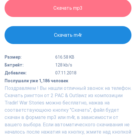
Скачать mp3
Скачать m4r
Размер:
616.58 KB
Битрейт:
128 kb/s
Добавлен:
07.11.2018
Послушали уже 1,186 человек
Поздравляем ! Вы нашли отличный звонок на телефон.
Скачать рингтон от 2 PAC & Outlawz из композиции
Tradin' War Stories можно бесплатно, нажав на
соответствующюю кнопку "Скачать", файл будет
скачан в формате mp3 или m4r, в зависимости от
вашего выбора. Если автоматического скачивания не
началось после нажатия на кнопку, жмите над кнопкой