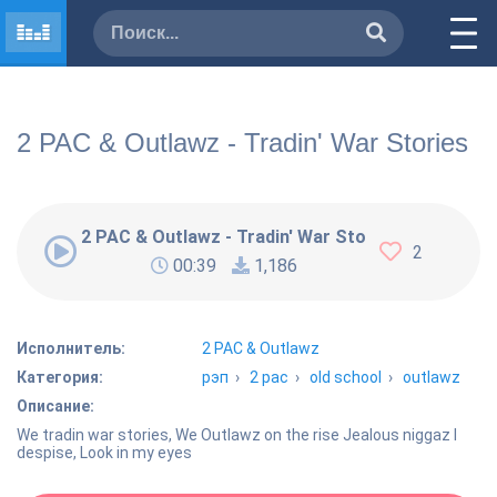
2 PAC & Outlawz - Tradin' War Stories
2 PAC & Outlawz - Tradin' War Stories
2
00:39
1,186
Исполнитель:
2 PAC & Outlawz
Категория:
рэп
›
2 pac
›
old school
›
outlawz
Описание:
We tradin war stories, We Outlawz on the rise Jealous niggaz I
despise, Look in my eyes