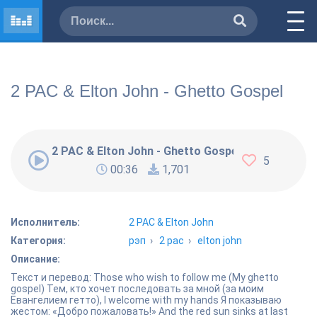
2 PAC & Elton John - Ghetto Gospel
2 PAC & Elton John - Ghetto Gospel
5
00:36
1,701
Исполнитель:
2 PAC & Elton John
Категория:
рэп
›
2 pac
›
elton john
Описание:
Текст и перевод: Those who wish to follow me (My ghetto
gospel) Тем, кто хочет последовать за мной (за моим
Евангелием гетто), I welcome with my hands Я показываю
жестом: «Добро пожаловать!» And the red sun sinks at last