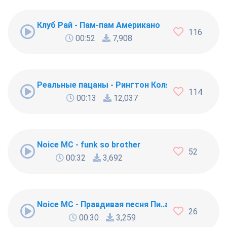
Клуб Рай - Пам-пам Американо
116
00:52
7,908
Реальные пацаны - Рингтон Коляна
114
00:13
12,037
Noice MC - funk so brother
52
00:32
3,692
Noice MC - Правдивая песня Пи..абола
26
00:30
3,259