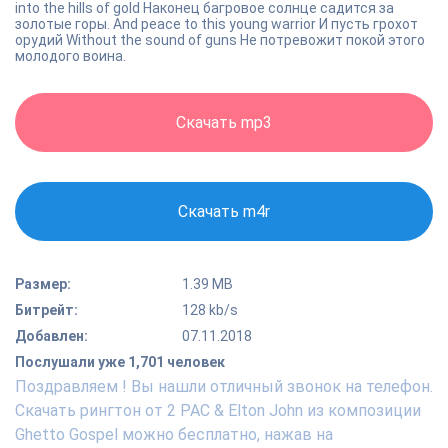
into the hills of gold Наконец багровое солнце садится за
золотые горы. And peace to this young warrior И пусть грохот
орудий Without the sound of guns Не потревожит покой этого
молодого воина.
Скачать mp3
Скачать m4r
Размер:
1.39 MB
Битрейт:
128 kb/s
Добавлен:
07.11.2018
Послушали уже 1,701 человек
Поздравляем ! Вы нашли отличный звонок на телефон.
Скачать рингтон от 2 PAC & Elton John из композиции
Ghetto Gospel можно бесплатно, нажав на