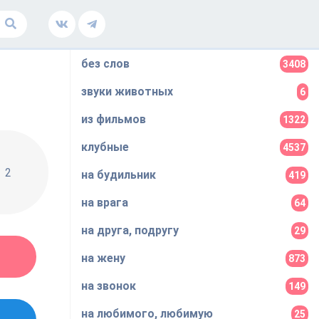
без слов
3408
звуки животных
6
из фильмов
1322
клубные
4537
2
на будильник
419
на врага
64
на друга, подругу
29
на жену
873
на звонок
149
на любимого, любимую
25