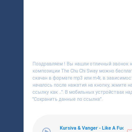
Поздравляем ! Вы нашли отличный звонок на т
композиции The Chu Chi Sway можно беспла
скачан в формате mp3 или m4r, в зависимос
началось после нажатия на кнопку, жмите 
ссылку как ...". В мобильных устройствах н
"Сохранить данные по ссылке".
Kursiva & Vanger - Like A Fucki