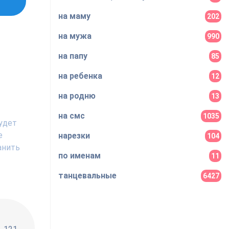
на маму
202
на мужа
990
на папу
85
на ребенка
12
на родню
13
на смс
1035
удет
е
нарезки
104
анить
по именам
11
танцевальные
6427
!!