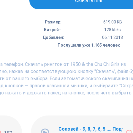
Скачать m4r
Размер:
619.00 KB
Битрейт:
128 kb/s
Добавлен:
06.11.2018
Послушали уже 1,165 человек
елефон. Скачать рингтон от 1950 & the Chu Chi Girls из
тно, нажав на соответствующюю кнопку "Скачать", файл б
ти от вашего выбора. Если автоматического скачивания н
над кнопкой — правой клавишей мышки, и выбирайте "Сохр
адо нажать и держать палец на кнопке, после чего выбрать
ng Newbie
Соловей - 9, 8, 7, 6, 5 .... Подъём !