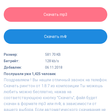
Скачать mp3
Скачать m4r
Размер:
581.70 KB
Битрейт:
128 kb/s
Добавлен:
06.11.2018
Послушали уже 1,425 человек
Поздравляем ! Вы нашли отличный звонок на телефон.
Скачать рингтон от 1.8.7 из композиции Ты можешь
любить можно бесплатно, нажав на
соответствующюю кнопку "Скачать", файл будет
скачан в формате mp3 или m4r, в зависимости от
вашего выбора. Если автоматического скачивания не