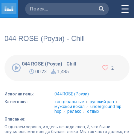
044 ROSE (Роузи) - Chill
044 ROSE (Роузи) - Chill
2
00:23
1,485
Исполнитель:
044 ROSE (Роузи)
Категория:
танцевальные
›
русский рэп
›
мужской вокал
›
underground hip
hop
›
релакс
›
отдых
Описание:
Отдыхаем хорошо, и здесь не надо слов, И, что бы ни
случилось, мне всегда бывает легко. Мы так часто далеко, не