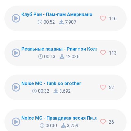
Клуб Рай - Пам-пам Американо
116
00:52
7,907
Реальные пацаны - Рингтон Коляна
113
00:13
12,036
Noice MC - funk so brother
52
00:32
3,692
Noice MC - Правдивая песня Пи..абола
26
00:30
3,259