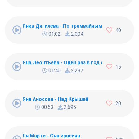
Янка Дягилева - По трамвайным рельсам
40
01:02
2,004
Яна Леонтьева - Один раз в год сады цветут
15
01:40
2,287
Яна Аносова - Над Крышей
20
00:53
2,695
Ян Марти - Она красива