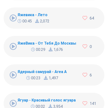
Яжевика - Лето
64
00:45
2,072
ЯжеВика - От Тебя До Москвы
0
00:29
1,676
Ядерный самурай - Area A
6
00:23
1,497
Ягуар - Красивый голос ягуара
141
00:02
3,954