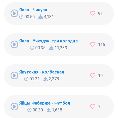
Ялла - Чинури
91
00:55
4,181
Ялла - Учкудук, три колодца
116
00:35
11,239
Якутская - колбасная
19
01:21
2,278
Яйцы Фаберже - Футбол
7
00:20
1,638