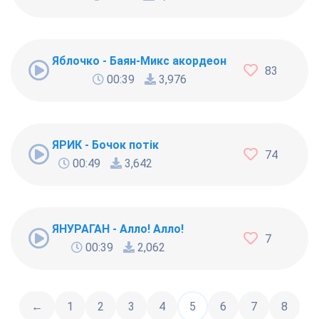
Яблочко - Баян-Микс акордеон
83
00:39
3,976
ЯРИК - Бочок потiк
74
00:49
3,642
ЯНУРАГАН - Алло! Алло!
7
00:39
2,062
←
1
2
3
4
5
6
7
8