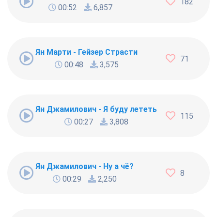
182
00:52
6,857
Ян Марти - Гейзер Страсти
71
00:48
3,575
Ян Джамилович - Я буду лететь
115
00:27
3,808
Ян Джамилович - Ну а чё?
8
00:29
2,250