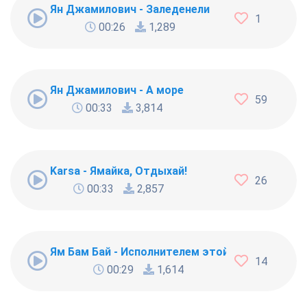
Ян Джамилович - Заледенели
1
00:26
1,289
Ян Джамилович - А море
59
00:33
3,814
Karsa - Ямайка, Отдыхай!
26
00:33
2,857
Ям Бам Бай - Исполнителем этой забавной музы
14
00:29
1,614