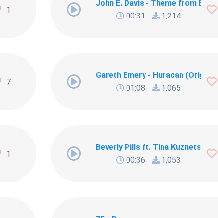
John E. Davis - Theme from Beverl
1
00:31
1,214
around
Gareth Emery - Huracan (Original
7
01:08
1,065
Beverly Pills ft. Tina Kuznetsova
1
00:36
1,053