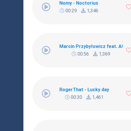
Nomy - Noctorius
00:29
1,346
Marcin Przybyłowicz feat. AUKS
00:56
1,369
RogerThat - Lucky day
00:30
1,461