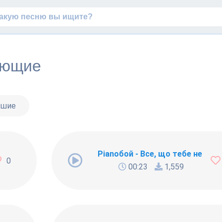
яющие
чшие
Pianoбой - Все, що тебе не вби
0
00:23
1,559