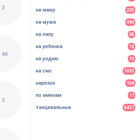
2
на маму
202
на мужа
990
на папу
85
на ребенка
12
 (версия 2)
66
на родню
13
на смс
1035
нарезки
104
по именам
11
ce Buffer - It's time
2
танцевальные
6427