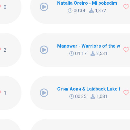
Natalia Oreiro - Mi pobedim
0
00:34
1,372
O Chamber Orchestra - Geralt of Rivia
Manowar - Warriors of the world
2
01:17
2,531
Стив Аоки & Laidback Luke ft. Bru
1
00:35
1,081