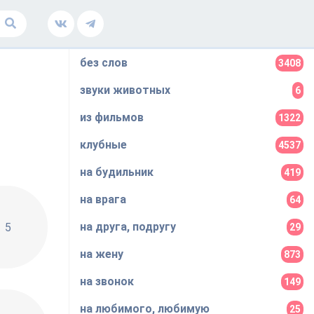
без слов
3408
звуки животных
6
из фильмов
1322
клубные
4537
на будильник
419
на врага
64
ває
на друга, подругу
5
29
на жену
873
на звонок
149
на любимого, любимую
25