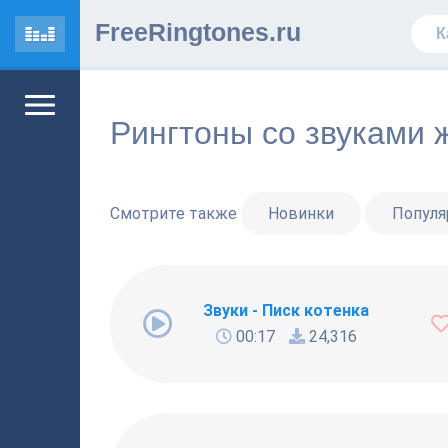
FreeRingtones.ru
Рингтоны со звуками 
Смотрите также
Новинки
Попул
Звуки - Писк котенка
00:17
24,316