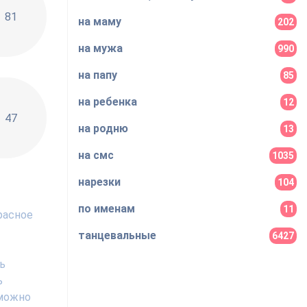
81
на маму
202
на мужа
990
на папу
85
на ребенка
12
47
на родню
13
на смс
1035
нарезки
104
по именам
11
расное
танцевальные
6427
ь
ь
 можно