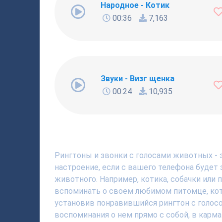
Народное - Котик
00:36
7,163
Звуки - Визг щенка
00:24
10,935
Рингтоны и звонки с голосами животных -
настроение, если с вашего телефона будет
животного. Например, котика, собачки или п
вспоминать о своем любимом питомце, кот
установив понравившийся рингтон с голо
воспоминания о нем прямо с собой, в карм