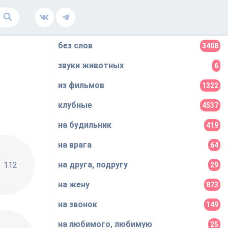
без слов
3408
звуки животных
6
из фильмов
1322
клубные
4537
на будильник
419
на врага
64
на друга, подругу
112
29
на жену
873
на звонок
149
на любимого, любимую
25