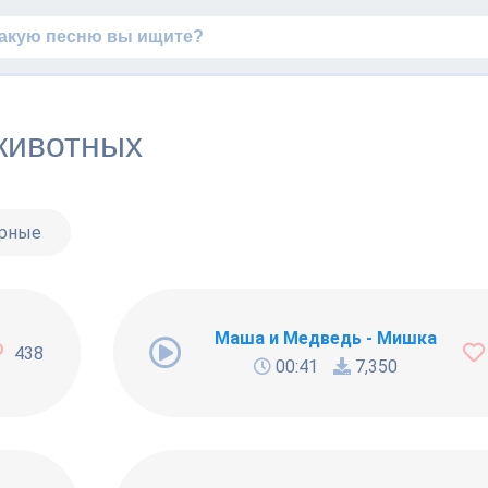
животных
ярные
Маша и Медведь - Мишка
438
00:41
7,350