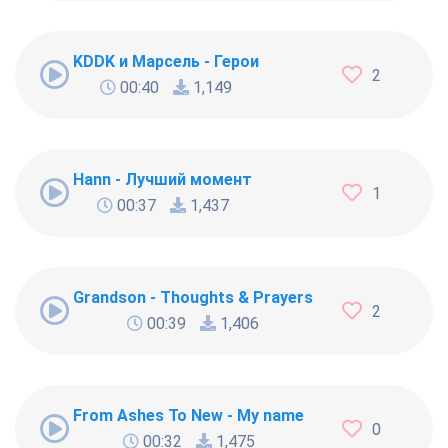
KDDK и Марсель - Герои
2
00:40
1,149
Hann - Лучший момент
1
00:37
1,437
Grandson - Thoughts & Prayers
2
00:39
1,406
From Ashes To New - My name
0
00:32
1,475