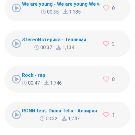
We are young - We are young We will fight or we will 
0
00:35
1,185
StereoИстерика - Тёплыми
2
00:37
1,134
Rock - rap
8
00:47
1,746
RONИ feat. Diana Telia - Аспирин
1
00:32
1,247