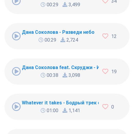
34
00:29
3,499
Дана Соколова - Разведи небо
12
00:29
2,724
Дана Соколова feat. Скруджи - Индиго
19
00:38
3,098
Whatever it takes - Бодрый трек от «Голливудс
0
01:00
1,141