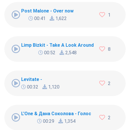
Post Malone - Over now
1
00:41
1,622
Limp Bizkit - Take A Look Around
8
00:52
2,548
Levitate -
2
00:32
1,120
L'One & Дана Соколова - Голос
2
00:29
1,354