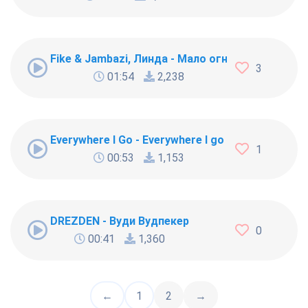
Fike & Jambazi, Линда - Мало огня
3
01:54
2,238
Everywhere I Go - Everywhere I go go Bitches alw
1
00:53
1,153
DREZDEN - Вуди Вудпекер
0
00:41
1,360
←
1
2
→