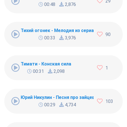
29
00:48
2,876
Тихий огонек - Мелодия из сериала "Дальнобо
90
00:33
3,976
Тимати - Конская сила
1
00:31
2,098
Юрий Никулин - Песня про зайцев (А нам все ра
103
00:29
4,734