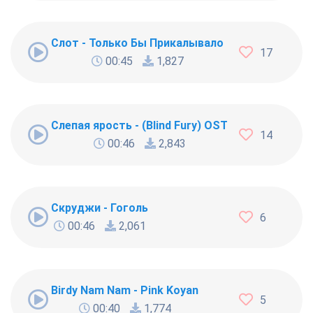
Слот - Только Бы Прикалывало
17
00:45
1,827
Слепая ярость - (Blind Fury) OST
14
00:46
2,843
Скруджи - Гоголь
6
00:46
2,061
Birdy Nam Nam - Pink Koyan
5
00:40
1,774