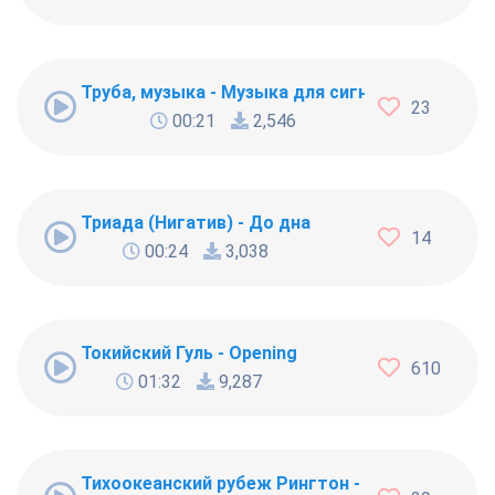
Труба, музыка - Музыка для сигнала будильник
23
00:21
2,546
Триада (Нигатив) - До дна
14
00:24
3,038
Токийский Гуль - Opening
610
01:32
9,287
Тихоокеанский рубеж Рингтон - Тема из кино