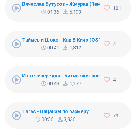
Вячеслав Бутусов - Жмурки (Тема дороги)
101
01:36
5,193
Таймер и Шоко - Как В Кино (OST Реальные па
4
00:41
1,812
Из телепередач - Битва экстрасенсов (ТНТ)
4
00:48
1,177
Тaras - Пацанам по размеру
79
00:56
3,936