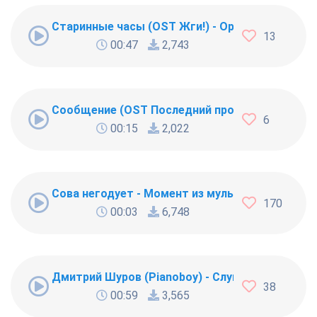
Старинные часы (OST Жги!) - Оригинальное пр
13
00:47
2,743
Сообщение (OST Последний пропущенный звон
6
00:15
2,022
Сова негодует - Момент из мультсериала "Под
170
00:03
6,748
Дмитрий Шуров (Pianoboy) - Слуга народа
38
00:59
3,565