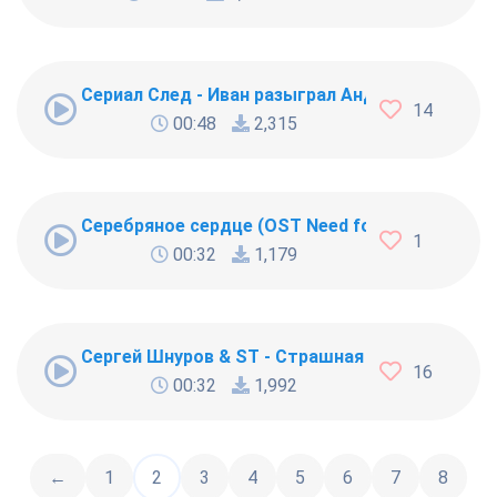
Сериал След - Иван разыграл Андрея
14
00:48
2,315
Серебряное сердце (OST Need for Speed) - Бо
1
00:32
1,179
Сергей Шнуров & ST - Страшная месть
16
00:32
1,992
←
1
2
3
4
5
6
7
8