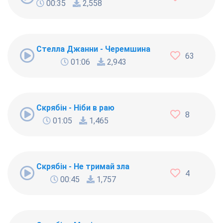
00:35
2,558
Стелла Джанни - Черемшина
63
01:06
2,943
Скрябін - Ніби в раю
8
01:05
1,465
Скрябін - Не тримай зла
4
00:45
1,757