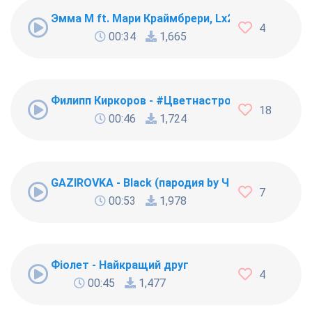
Эмма М ft. Мари Краймбрери, Lx24 & Luxor - Хо
4
00:34
1,665
Филипп Киркоров - #Цветнастроениясиний (пар
18
00:46
1,724
GAZIROVKA - Black (пародия by Чоткий Паца)
7
00:53
1,978
Фіолет - Найкращий друг
4
00:45
1,477