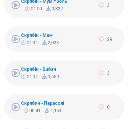
Скрябін - Мумітроль
3
01:00
1,837
Скрябiн - Мам
29
01:31
2,033
Скрябін - Вибач
3
01:32
1,559
Скрябин - Парасолі
0
00:41
1,151