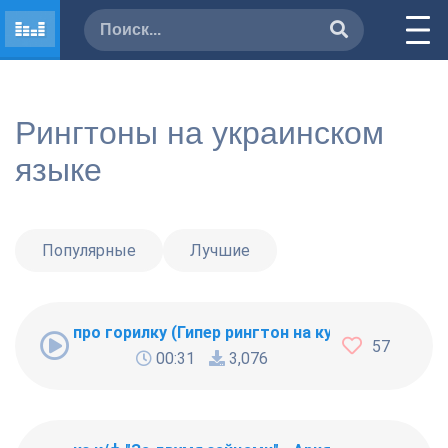
Рингтоны на украинском
языке
Популярные
Лучшие
про горилку (Гипер рингтон на кума) - И шо, м
57
00:31
3,076