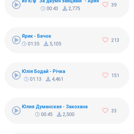
из к/ф "За двумя зайцами" - Ария Прони
39
00:43
2,775
Ярик - Бачок
213
01:35
5,105
Юлія Бодай - Річка
151
01:13
4,461
Юлия Думанская - Закохана
33
00:45
2,500