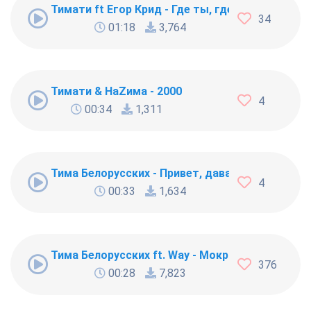
Тимати ft Егор Крид - Где ты, где я
34
01:18
3,764
Тимати & НаZима - 2000
4
00:34
1,311
Тима Белорусских - Привет, давай перевернём
4
00:33
1,634
Тима Белорусских ft. Way - Мокрые кроссы [261
376
00:28
7,823