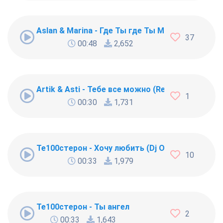
Aslan & Marina - Где Ты где Ты Милый мой
37
00:48
2,652
Artik & Asti - Тебе все можно (Remix)
1
00:30
1,731
Те100стерон - Хочу любить (Dj Oneon Remix)
10
00:33
1,979
Те100стерон - Ты ангел
2
00:33
1,643