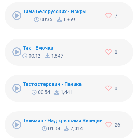
Тима Белорусских - Искры
7
00:35
1,869
Тик - Емочка
0
00:12
1,847
Тестостерович - Паника
0
00:54
1,441
Тельман - Над крышами Венеции
26
01:04
2,414