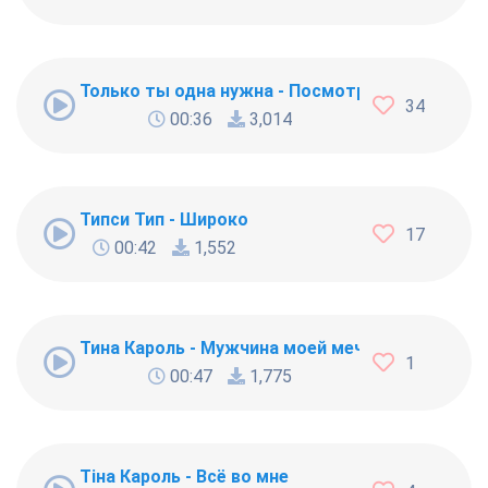
Только ты одна нужна - Посмотрю в твои ты о
34
00:36
3,014
Типси Тип - Широко
17
00:42
1,552
Тина Кароль - Мужчина моей мечты
1
00:47
1,775
Тіна Кароль - Всё во мне