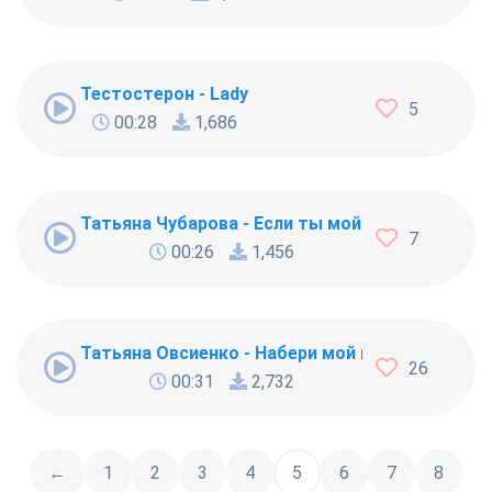
Тестостерон - Lady
5
00:28
1,686
Татьяна Чубарова - Если ты мой воздух
7
00:26
1,456
Татьяна Овсиенко - Набери мой номер
26
00:31
2,732
←
1
2
3
4
5
6
7
8