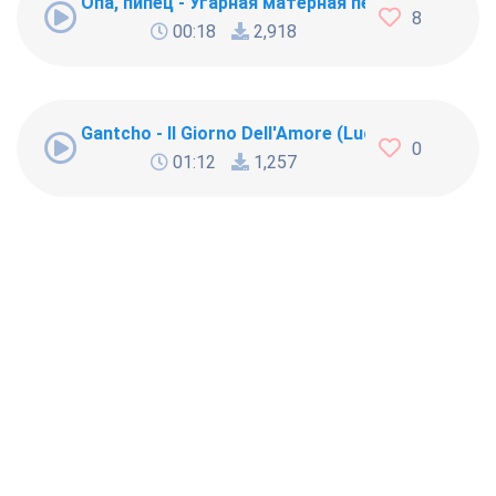
Опа, пипец - Угарная матерная песня)
8
00:18
2,918
Gantcho - Il Giorno Dell'Amore (Luca Lombardi Ori
0
01:12
1,257