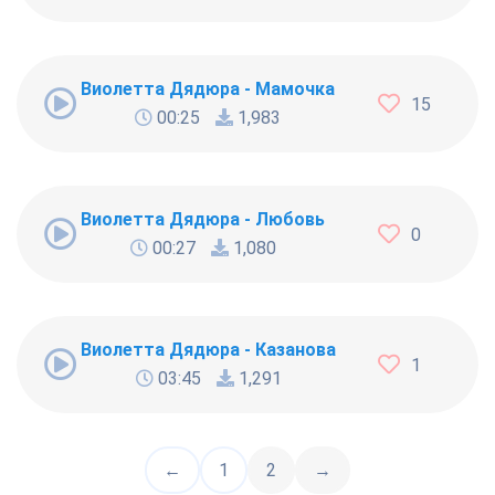
Виолетта Дядюра - Мамочка
15
00:25
1,983
Виолетта Дядюра - Любовь
0
00:27
1,080
Виолетта Дядюра - Казанова
1
03:45
1,291
←
1
2
→